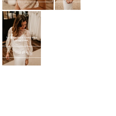
Top Soane 950 € & sleep dress
Reese 1500€
Voir plus