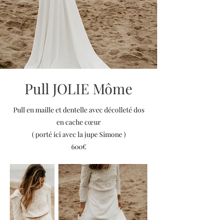
Pull JOLIE Môme
Pull en maille et dentelle avec décolleté dos
en cache cœur
( porté ici avec la jupe Simone )
600€