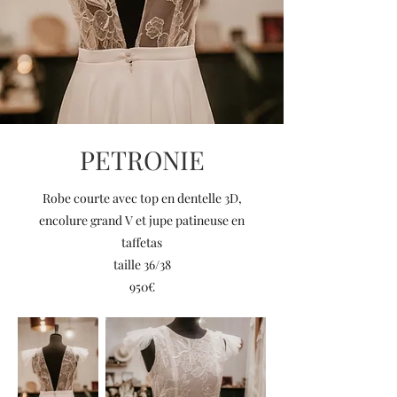
PETRONIE
Robe courte avec top en dentelle 3D,
encolure grand V et jupe patineuse en
taffetas
taille 36/38
950€