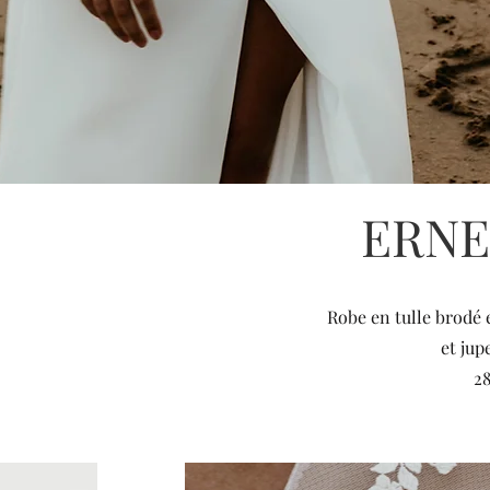
ERNE
Robe en tulle brodé 
et jup
2