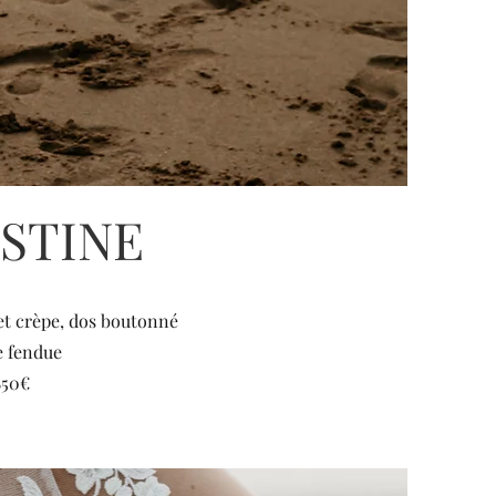
STINE
et crèpe, dos boutonné
e fendue
850€