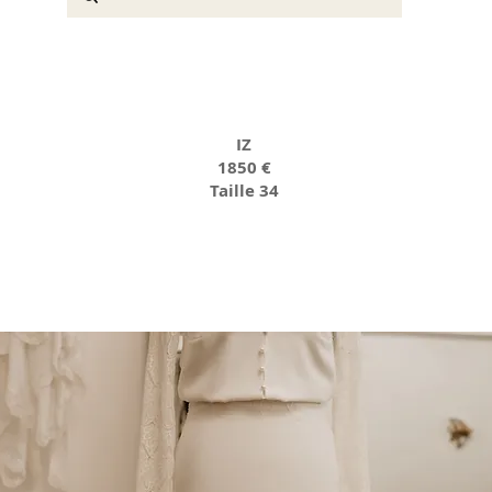
IZ
1850 €
Taille 34